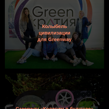
Колыбель
цивилизации
для Greenway
Greenway «Колесим в будущее»