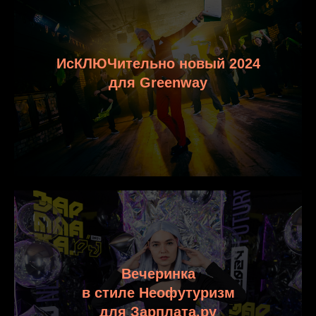
ИсКЛЮЧительно новый 2024
для Greenway
Вечеринка
в стиле Неофутуризм
для Зарплата.ру