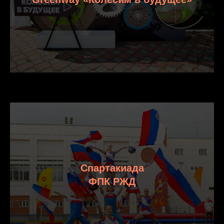
Спартакиада
ФПК РЖД