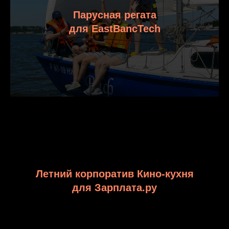
Парусная регата
для EastBancTech
Летний корпоратив Кино-кухня
для Зарплата.ру