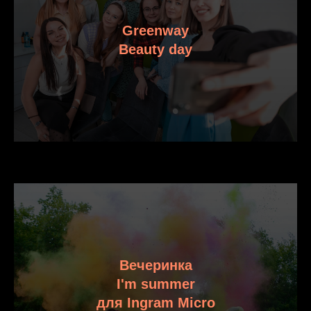
Greenway
Beauty day
Вечеринка
I'm summer
для Ingram Micro