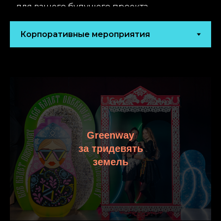
Greenway
за тридевять
земель